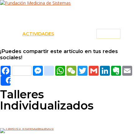
INICIO
SOBRE LA MDS
DAR Y RECIBIR
ACTIVIDADES
CONTACTO
LOG IN
¡Puedes compartir este artículo en tus redes
sociales!
Facebook
Messenger
instagram
WhatsApp
WeChat
Twitter
Gmail
LinkedIn
Evernote
Ema
Share
Talleres
Individualizados