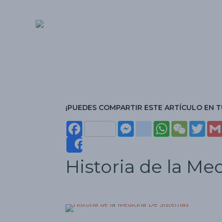
¡PUEDES COMPARTIR ESTE ARTÍCULO EN T
Face
Mes
insta
Wha
WeC
Twit
boo
seng
gra
tsAp
hat
ter
Share
Historia de la Me
k
er
m
p