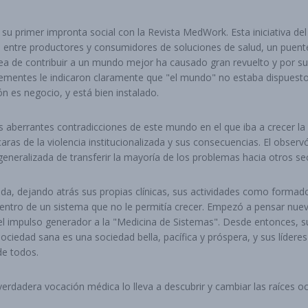
 su primer impronta social con la Revista MedWork. Esta iniciativa de
o entre productores y consumidores de soluciones de salud, un puente
ea de contribuir a un mundo mejor ha causado gran revuelto y por su
hementes le indicaron claramente que "el mundo" no estaba dispuesto
n es negocio, y está bien instalado.
s aberrantes contradicciones de este mundo en el que iba a crecer la
aras de la violencia institucionalizada y sus consecuencias. El observ
generalizada de transferir la mayoría de los problemas hacia otros se
ida, dejando atrás sus propias clínicas, sus actividades como formad
entro de un sistema que no le permitía crecer. Empezó a pensar nuev
el impulso generador a la "Medicina de Sistemas". Desde entonces, su
ociedad sana es una sociedad bella, pacífica y próspera, y sus líderes
de todos.
erdadera vocación médica lo lleva a descubrir y cambiar las raíces oc