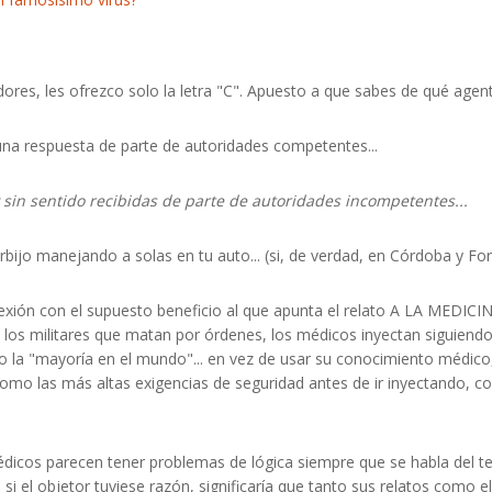
ores, les ofrezco solo la letra "C". Apuesto a que sabes de qué agent
una respuesta de parte de autoridades competentes...
y sin sentido recibidas de parte de autoridades incompetentes...
rbijo manejando a solas en tu auto... (si, de verdad, en Córdoba y Fo
xión con el supuesto beneficio al que apunta el relato A LA MEDICINA.
e los militares que matan por órdenes, los médicos inyectan siguiend
o la "mayoría en el mundo"... en vez de usar su conocimiento médico,
omo las más altas exigencias de seguridad antes de ir inyectando, c
édicos parecen tener problemas de lógica siempre que se habla del t
 si el objetor tuviese razón, significaría que tanto sus relatos como 