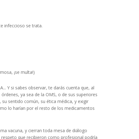
e infeccioso se trata.
rmosa, ¡se multa!)
.. Y si sabes observar, te darás cuenta que, al
o órdenes, ya sea de la OMS, o de sus superiores
 su sentido común, su ética médica, y exigir
omo lo harían por el resto de los medicamentos
ema vacuna, y cierran toda mesa de diálogo
el respeto que recibieron como profesional podría