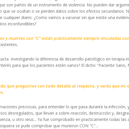
, que son partes de un instrumento de violencia. No pueden dar argum
que se ocultan o se pierden datos sobre los efectos secundarios. N
e cualquier diario. ¿Como vamos a vacunar sin que existe una evidenc
tos inconfundibles?
nos y muertes con "C" están prácticamente siempre vinculadas co
xistentes.
acta investigando la diferencia de desarrollo patológico en terapia 
nterés para que los pacientes estén sanos? El dicho "Paciente Sano,
ido que preguntes con todo detalle al respecto, y verás que mi 
s.
ciones preciosas, para entender lo que pasa durante la infección, y
cesos desregulados, que llevan a sobre-reacción, destrucción y, desg
enza, u otro virus... Ya fue comprobado en practicamente todas las a
i siquiera se pude comprobar que murieron CON "C"...