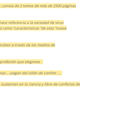
na ,consta de 2 tomos de más de 2500 páginas
hace referencia a la variedad de virus
o como “característicos “de esta “nueva
iben a través de los medios de
 profesión que elegimos .
...salgan del sillón de confort ....
ustentan en la ciencia y libre de conflictos de