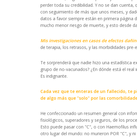
perder toda su credibilidad. Y no se dan cuenta
con seguimiento de más que unos meses, y dado 
datos a favor siempre están en primera página d
mucho menor riesgo de muerte, y esto desde da
Mis investigaciones en casos de efectos dañi
de terapia, los retrasos, y las morbididades pre-e
Te sorprenderá que nadie hizo una estadística ex
grupo de no-vacunados? ¿En dónde está el real i
Es indignante.
Cada vez que te enteras de un fallecido, te p
de algo más que "solo" por las comorbilidade
He confeccionado un resumen general con informa
fisiológicos, superadores y seguros, de los pro
Esto puede pasar con "C", o con Haemofilus influ
otro lugar del mundo: no murieron POR "C", y n