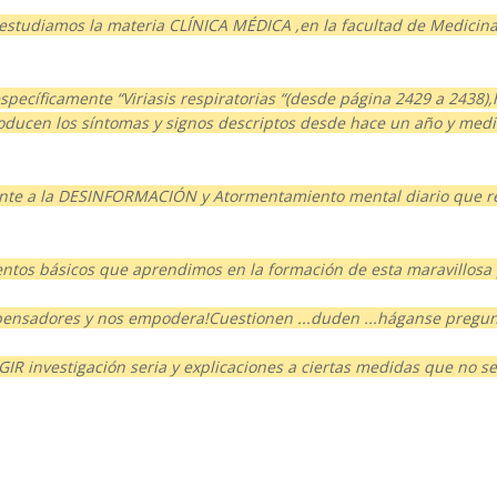
ál estudiamos la materia CLÍNICA MÉDICA ,en la facultad de Medici
pecíficamente “Viriasis respiratorias “(desde página 2429 a 2438),
roducen los síntomas y signos descriptos desde hace un año y medi
te a la DESINFORMACIÓN y Atormentamiento mental diario que rec
ientos básicos que aprendimos en la formación de esta maravillosa
nsadores y nos empodera!Cuestionen ...duden ...háganse preguntas 
R investigación seria y explicaciones a ciertas medidas que no se s